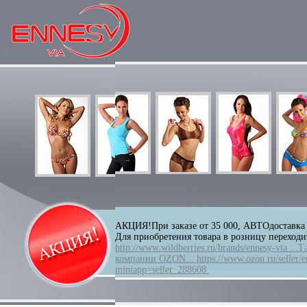
АКЦИЯ!При заказе от 35 000, АВТОдоставка
Для приобретения товара в розницу переход
http://www.wildberries.ru/brands/ennesy-via
...Т
компании OZON...
https://www.ozon.ru/seller/
miniapp=seller_288608